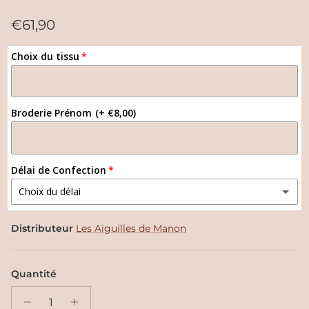
Prix habituel
€61,90
Choix du tissu
Broderie Prénom
(+ €8,00)
Délai de Confection
Choix du délai
Normal 10-11 semaines
Distributeur
Les Aiguilles de Manon
Express 2-3 semaines
(+ €25,00)
Quantité