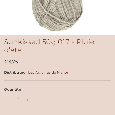
Sunkissed 50g 017 - Pluie
d'été
Prix habituel
€3,75
Distributeur
Les Aiguilles de Manon
Quantité