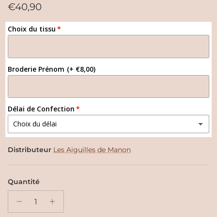
Prix habituel
€40,90
Choix du tissu
Broderie Prénom
(+ €8,00)
Délai de Confection
Choix du délai
Normal 10-11 semaines
Distributeur
Les Aiguilles de Manon
Express 2-3 semaines
(+ €25,00)
Quantité