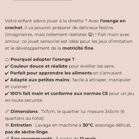
Votre enfant adore jouer à la dinette ? Avec
l'orange en
crochet
, il va pouvoir préparer de délicieux festins
(imaginaires, mais tellement réalistes 😋) ! Fait main avec
amour, ce jouet sensoriel est idéal pour les jeux d’imitation
et le développement de la
motricité fine
.
🍊
Pourquoi adopter l'orange ?
✔️
Couleur douce et réaliste
pour éveiller les sens.
✔️
Parfait pour apprendre les aliments
en s’amusant.
✔️
Adapté aux petites mains
: facile à attraper, manipuler
et cuisiner !
✔️
100% fait main et conforme aux normes CE
pour un jeu
en toute sécurité.
📏
Dimensions
: 7x7cm, le quartier lui mesure 3x5cm (6
quartiers au total)
🧼
Entretien
: Lavage en machine à
30°C
, essorage délicat,
pas de sèche-linge
.
👶
Âge recommandé
: À partir de
12 mois
.