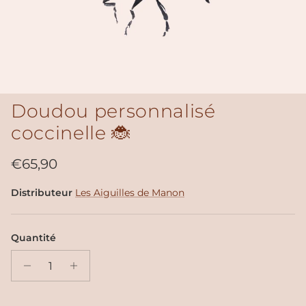
Doudou personnalisé
coccinelle 🐞
Prix habituel
€65,90
Distributeur
Les Aiguilles de Manon
Quantité