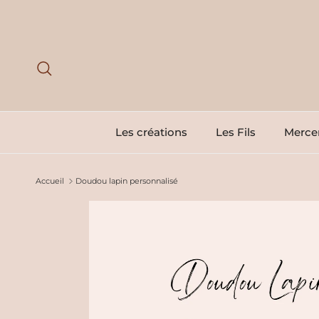
Aller au contenu
Recherche
Les créations
Les Fils
Mercer
Accueil
Doudou lapin personnalisé
Passer aux informations produits