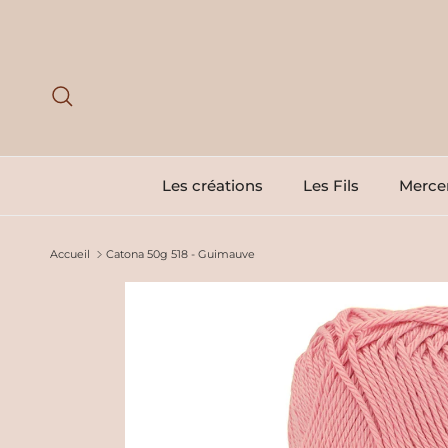
Aller au contenu
Recherche
Les créations
Les Fils
Mercer
Accueil
Catona 50g 518 - Guimauve
Passer aux informations produits