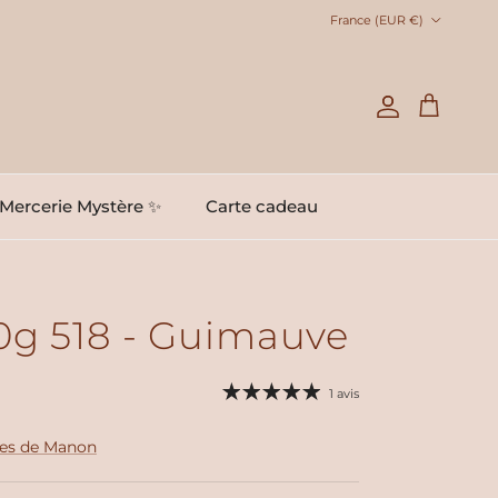
Pays
France (EUR €)
Compte
Panier
Mercerie Mystère ✨
Carte cadeau
0g 518 - Guimauve
1 avis
les de Manon