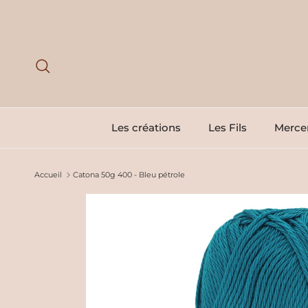
Aller au contenu
Recherche
Les créations
Les Fils
Mercer
Accueil
Catona 50g 400 - Bleu pétrole
Passer aux informations produits